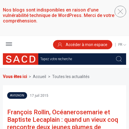
Aller
au
Nos blogs sont indisponibles en raison d'une
contenu
vulnérabilité technique de WordPress. Merci de votre
principal
compréhension.
Accéder à mon espace
SELEC
YOUR
LANGU
Vous êtes ici
Accueil
Toutes les actualités
17 juil 2015
AVIGNON
François Rollin, Océanerosemarie et
Baptiste Lecaplain : quand un vieux coq
rencontre deux jeunes plumes de