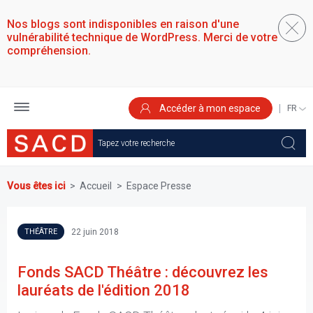
Aller
au
Nos blogs sont indisponibles en raison d'une
contenu
vulnérabilité technique de WordPress. Merci de votre
principal
compréhension.
Accéder à mon espace
SELEC
YOUR
LANGU
Vous êtes ici
Accueil
Espace Presse
22 juin 2018
THÉÂTRE
Fonds SACD Théâtre : découvrez les
lauréats de l'édition 2018