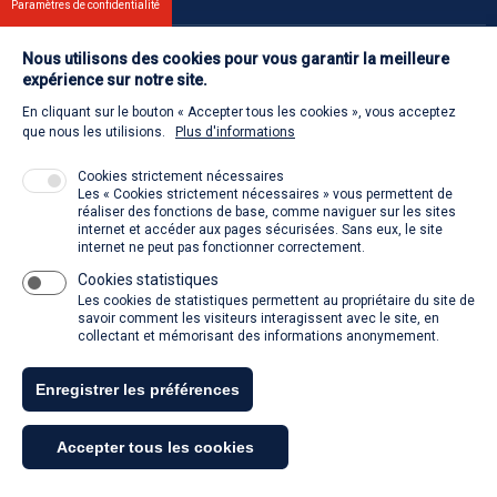
Paramètres de confidentialité
Nous utilisons des cookies pour vous garantir la meilleure
Contact
expérience sur notre site.
En cliquant sur le bouton « Accepter tous les cookies », vous acceptez
Retour à l'accueil
que nous les utilisions.
Plus d'informations
Cookies strictement nécessaires
Les « Cookies strictement nécessaires » vous permettent de
Venir à la SACD
réaliser des fonctions de base, comme naviguer sur les sites
internet et accéder aux pages sécurisées. Sans eux, le site
internet ne peut pas fonctionner correctement.
Cookies statistiques
La SACD partout, quand vous voulez
Les cookies de statistiques permettent au propriétaire du site de
savoir comment les visiteurs interagissent avec le site, en
collectant et mémorisant des informations anonymement.
Enregistrer les préférences
Tous droits réservés - SACD 2021
Accepter tous les cookies
Mentions légales et conditions générales d'utilisation