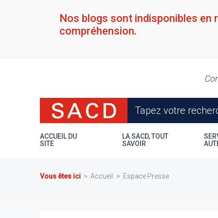
Aller
au
Nos blogs sont indisponibles en 
contenu
compréhension.
principal
Con
ACCUEIL DU
LA SACD, TOUT
SER
SITE
SAVOIR
AUT
Vous êtes ici
Accueil
Espace Presse