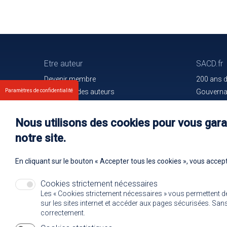
Etre auteur
SACD.fr
Devenir membre
200 ans 
Paramètres de confidentialité
Les droits des auteurs
Gouvern
Votre espace
Trouver l
Nos membres
Communiq
Nous utilisons des cookies pour vous garan
Oeuvres e
notre site.
Rejoignez
En cliquant sur le bouton « Accepter tous les cookies », vous accept
Cookies strictement nécessaires
Les « Cookies strictement nécessaires » vous permettent d
sur les sites internet et accéder aux pages sécurisées. Sans 
correctement.