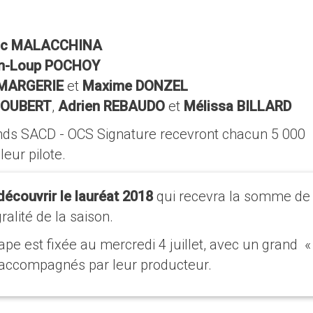
ic MALACCHINA
n-Loup POCHOY
 MARGERIE
et
Maxime DONZEL
GOUBERT
,
Adrien REBAUDO
et
Mélissa BILLARD
Fonds SACD - OCS Signature recevront chacun 5 000
leur pilote.
découvrir le lauréat 2018
qui recevra la somme de
ralité de la saison.
pe est fixée au mercredi 4 juillet, avec un grand «
t accompagnés par leur producteur.