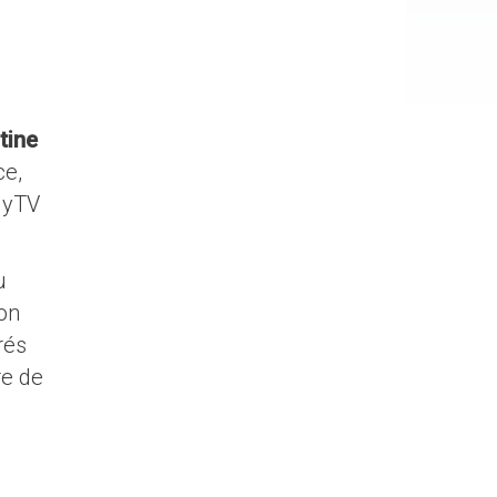
tine
ce,
MyTV
u
son
rés
re de