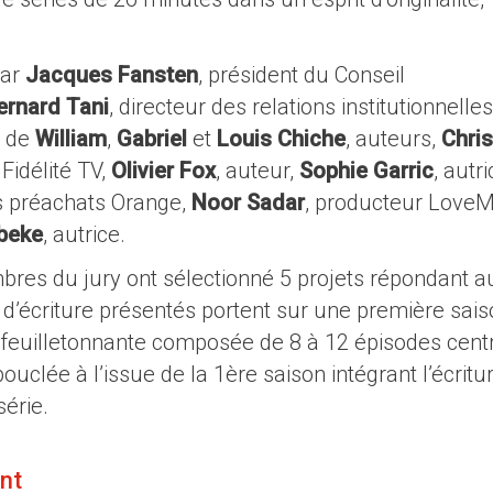
par
Jacques Fansten
, président du Conseil
ernard Tani
, directeur des relations institutionnelles
é de
William
,
Gabriel
et
Louis Chiche
, auteurs,
Chris
 Fidélité TV,
Olivier Fox
, auteur,
Sophie Garric
, autri
s préachats Orange,
Noor Sadar
, producteur Love
beke
, autrice.
bres du jury ont sélectionné 5 projets répondant a
 d’écriture présentés portent sur une première sai
, feuilletonnante composée de 8 à 12 épisodes cent
ouclée à l’issue de la 1ère saison intégrant l’écritu
érie.
ont