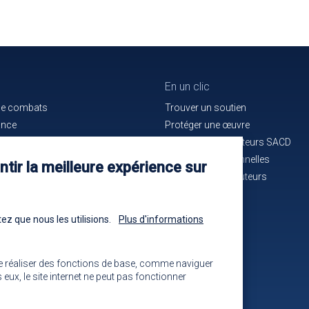
En un clic
de combats
Trouver un soutien
ance
Protéger une œuvre
e bon service
La maison des auteurs SACD
ués de presse
Alertes professionnelles
tir la meilleure expérience sur
n cours d'identification
La mutuelle des auteurs
-nous !
Les annonces
ez que nous les utilisions.
Plus d'informations
e réaliser des fonctions de base, comme naviguer
eux, le site internet ne peut pas fonctionner