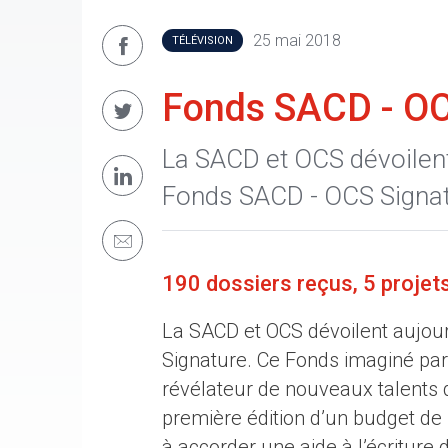
25 mai 2018
TÉLÉVISION
Fonds SACD - OCS
La SACD et OCS dévoilent 
Fonds SACD - OCS Signat
190 dossiers reçus, 5 projet
La SACD et OCS dévoilent aujour
Signature. Ce Fonds imaginé par
révélateur de nouveaux talents d
première édition d’un budget de
à accorder une aide à l’écriture 