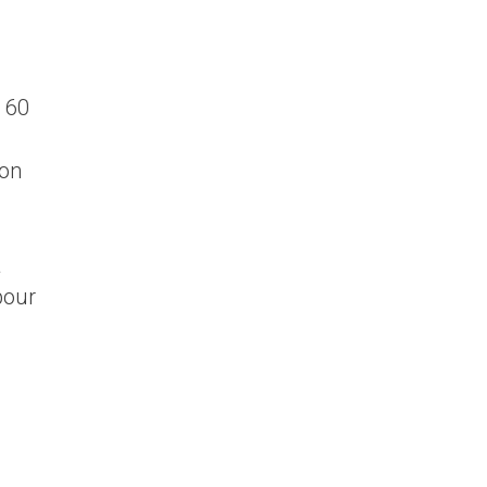
 60
ion
a
pour