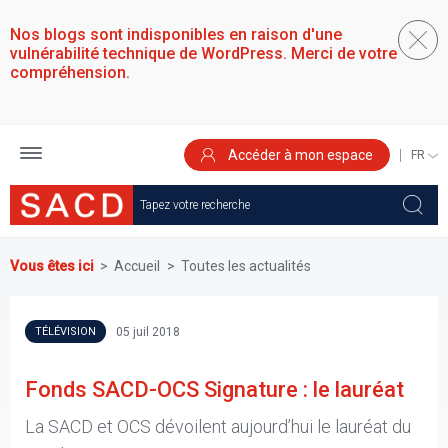
Aller
au
Nos blogs sont indisponibles en raison d'une
contenu
vulnérabilité technique de WordPress. Merci de votre
principal
compréhension.
Accéder à mon espace
SELEC
YOUR
LANGU
Vous êtes ici
Accueil
Toutes les actualités
05 juil 2018
TÉLÉVISION
Fonds SACD-OCS Signature : le lauréat
La SACD et OCS dévoilent aujourd’hui le lauréat du