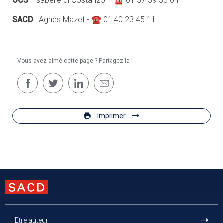
OCS
: Isabelle di Costanzo – ☎ 01 57 39 53 04
SACD
: Agnès Mazet - ☎ 01 40 23 45 11
Vous avez aimé cette page ? Partagez la !
Imprimer
Etre auteur