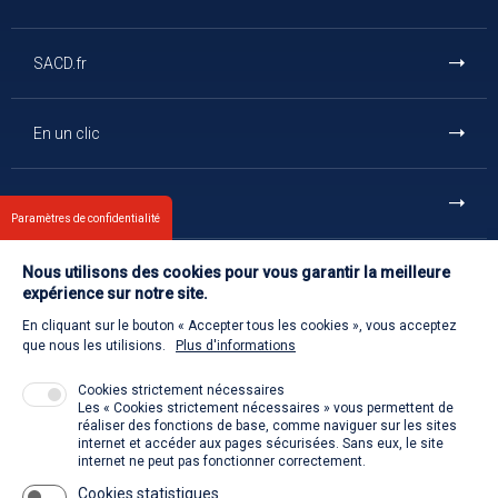
SACD.fr
En un clic
Et aussi
Paramètres de confidentialité
Nous utilisons des cookies pour vous garantir la meilleure
Contact
expérience sur notre site.
En cliquant sur le bouton « Accepter tous les cookies », vous acceptez
Retour à l'accueil
que nous les utilisions.
Plus d'informations
Cookies strictement nécessaires
Les « Cookies strictement nécessaires » vous permettent de
Venir à la SACD
réaliser des fonctions de base, comme naviguer sur les sites
internet et accéder aux pages sécurisées. Sans eux, le site
internet ne peut pas fonctionner correctement.
Cookies statistiques