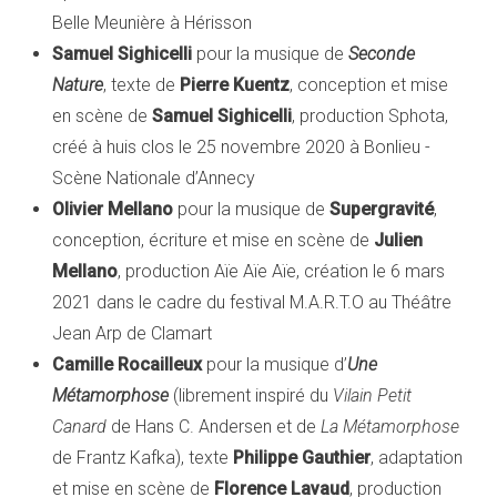
Belle Meunière à Hérisson
Samuel Sighicelli
pour la musique de
Seconde
Nature
, texte de
Pierre Kuentz
, conception et mise
en scène de
Samuel Sighicelli
, production Sphota,
créé à huis clos le 25 novembre 2020 à Bonlieu -
Scène Nationale d’Annecy
Olivier Mellano
pour la musique de
Supergravité
,
conception, écriture et mise en scène de
Julien
Mellano
, production Aïe Aïe Aïe, création le 6 mars
2021 dans le cadre du festival M.A.R.T.O au Théâtre
Jean Arp de Clamart
Camille Rocailleux
pour la musique d’
Une
Métamorphose
(librement inspiré du
Vilain Petit
Canard
de Hans C. Andersen et de
La Métamorphose
de Frantz Kafka), texte
Philippe Gauthier
, adaptation
et mise en scène de
Florence Lavaud
, production