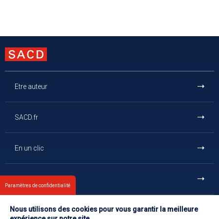
Etre auteur
SACD.fr
En un clic
Et aussi
Paramètres de confidentialité
Nous utilisons des cookies pour vous garantir la meilleure
Contact
expérience sur notre site.