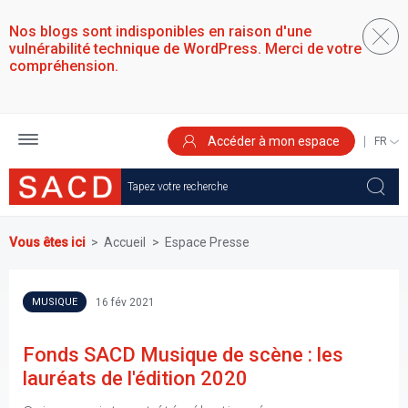
Aller
au
Nos blogs sont indisponibles en raison d'une
contenu
vulnérabilité technique de WordPress. Merci de votre
principal
compréhension.
Accéder à mon espace
SELEC
YOUR
LANGU
Vous êtes ici
Accueil
Espace Presse
16 fév 2021
MUSIQUE
Fonds SACD Musique de scène : les
lauréats de l'édition 2020