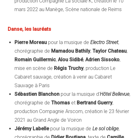
production Compagnie La sociale K, création le 10
mars 2022 au Manège, Scène nationale de Reims
Danse, les lauréats
Pierre Moreau
pour la musique de
Electro Street
,
chorégraphie de
Mamadou Bathily
,
Taylor Chateau
,
Romain Guillermic
,
Alou Sidibé
,
Adrien Sissoko
,
mise en scène de
Régis Truchy
, production Le
Cabaret sauvage, création à venir au Cabaret
Sauvage à Paris
Sébastien Blanchon
pour la musique d’
Hôtel Bellevue
,
chorégraphie de
Thomas
et
Bertrand Guerry
,
production Compagnie Arscom, création le 23 février
2021 au Grand Angle de Voiron
Jérémy Labelle
pour la musique de
Le sol oblige
,
chorégraphie de
Didier Boutiana
, texte de
Camille