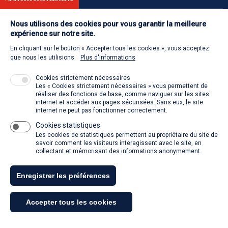
Nous utilisons des cookies pour vous garantir la meilleure
Contact
expérience sur notre site.
En cliquant sur le bouton « Accepter tous les cookies », vous acceptez
Retour à l'accueil
que nous les utilisions.
Plus d'informations
Cookies strictement nécessaires
Les « Cookies strictement nécessaires » vous permettent de
Venir à la SACD
réaliser des fonctions de base, comme naviguer sur les sites
internet et accéder aux pages sécurisées. Sans eux, le site
internet ne peut pas fonctionner correctement.
Cookies statistiques
La SACD partout, quand vous voulez
Les cookies de statistiques permettent au propriétaire du site de
savoir comment les visiteurs interagissent avec le site, en
collectant et mémorisant des informations anonymement.
Enregistrer les préférences
Tous droits réservés - SACD 2021
Accepter tous les cookies
Mentions légales et conditions générales d'utilisation