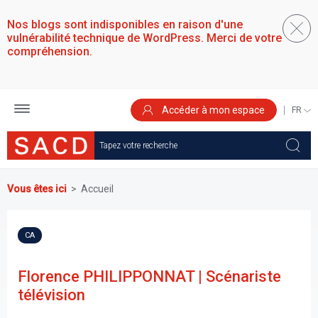
Aller
au
Nos blogs sont indisponibles en raison d'une
contenu
vulnérabilité technique de WordPress. Merci de votre
principal
compréhension.
Accéder à mon espace
SELEC
YOUR
LANGU
Vous êtes ici
Accueil
CA
Florence PHILIPPONNAT | Scénariste
télévision