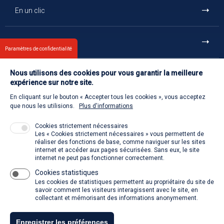
En un clic
Et aussi
Paramètres de confidentialité
Nous utilisons des cookies pour vous garantir la meilleure
Contact
expérience sur notre site.
En cliquant sur le bouton « Accepter tous les cookies », vous acceptez
Retour à l'accueil
que nous les utilisions.
Plus d'informations
Cookies strictement nécessaires
Les « Cookies strictement nécessaires » vous permettent de
Venir à la SACD
réaliser des fonctions de base, comme naviguer sur les sites
internet et accéder aux pages sécurisées. Sans eux, le site
internet ne peut pas fonctionner correctement.
Cookies statistiques
La SACD partout, quand vous voulez
Les cookies de statistiques permettent au propriétaire du site de
savoir comment les visiteurs interagissent avec le site, en
collectant et mémorisant des informations anonymement.
Enregistrer les préférences