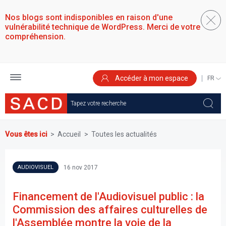
Aller
au
Nos blogs sont indisponibles en raison d'une
contenu
vulnérabilité technique de WordPress. Merci de votre
principal
compréhension.
Accéder à mon espace
SELEC
YOUR
LANGU
Vous êtes ici
Accueil
Toutes les actualités
16 nov 2017
AUDIOVISUEL
Financement de l'Audiovisuel public : la
Commission des affaires culturelles de
l'Assemblée montre la voie de la