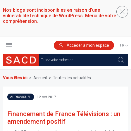
Aller
au
Nos blogs sont indisponibles en raison d'une
contenu
vulnérabilité technique de WordPress. Merci de votre
principal
compréhension.
Accéder à mon espace
SELEC
YOUR
LANGU
Vous êtes ici
Accueil
Toutes les actualités
12 oct 2017
AUDIOVISUEL
Financement de France Télévisions : un
amendement positif