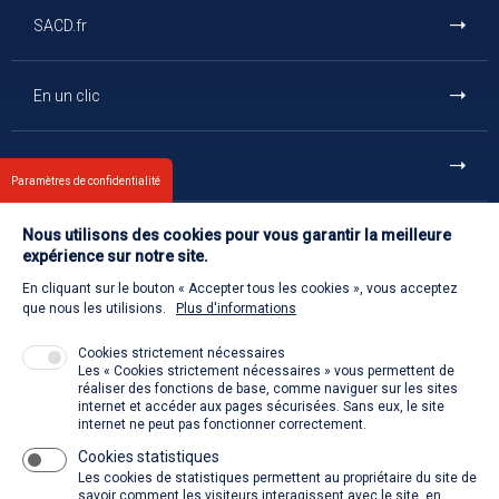
SACD.fr
En un clic
Et aussi
Paramètres de confidentialité
Nous utilisons des cookies pour vous garantir la meilleure
Contact
expérience sur notre site.
En cliquant sur le bouton « Accepter tous les cookies », vous acceptez
Retour à l'accueil
que nous les utilisions.
Plus d'informations
Cookies strictement nécessaires
Les « Cookies strictement nécessaires » vous permettent de
Venir à la SACD
réaliser des fonctions de base, comme naviguer sur les sites
internet et accéder aux pages sécurisées. Sans eux, le site
internet ne peut pas fonctionner correctement.
Cookies statistiques
La SACD partout, quand vous voulez
Les cookies de statistiques permettent au propriétaire du site de
savoir comment les visiteurs interagissent avec le site, en