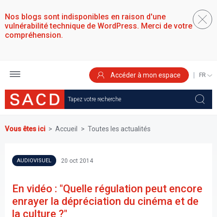
Aller
au
Nos blogs sont indisponibles en raison d'une
contenu
vulnérabilité technique de WordPress. Merci de votre
principal
compréhension.
Accéder à mon espace
SELEC
YOUR
LANGU
Vous êtes ici
Accueil
Toutes les actualités
20 oct 2014
AUDIOVISUEL
En vidéo : "Quelle régulation peut encore
enrayer la dépréciation du cinéma et de
la culture ?"