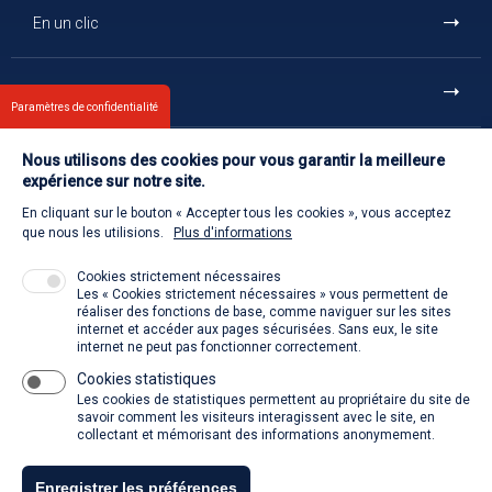
En un clic
Et aussi
Paramètres de confidentialité
Nous utilisons des cookies pour vous garantir la meilleure
Contact
expérience sur notre site.
En cliquant sur le bouton « Accepter tous les cookies », vous acceptez
Retour à l'accueil
que nous les utilisions.
Plus d'informations
Cookies strictement nécessaires
Les « Cookies strictement nécessaires » vous permettent de
Venir à la SACD
réaliser des fonctions de base, comme naviguer sur les sites
internet et accéder aux pages sécurisées. Sans eux, le site
internet ne peut pas fonctionner correctement.
Cookies statistiques
La SACD partout, quand vous voulez
Les cookies de statistiques permettent au propriétaire du site de
savoir comment les visiteurs interagissent avec le site, en
collectant et mémorisant des informations anonymement.
Enregistrer les préférences