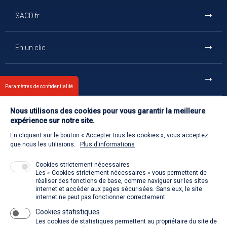
SACD.fr
En un clic
Et aussi
Paramètres de confidentialité
Nous utilisons des cookies pour vous garantir la meilleure
Contact
expérience sur notre site.
En cliquant sur le bouton « Accepter tous les cookies », vous acceptez
Retour à l'accueil
que nous les utilisions.
Plus d'informations
Cookies strictement nécessaires
Les « Cookies strictement nécessaires » vous permettent de
Venir à la SACD
réaliser des fonctions de base, comme naviguer sur les sites
internet et accéder aux pages sécurisées. Sans eux, le site
internet ne peut pas fonctionner correctement.
Cookies statistiques
La SACD partout, quand vous voulez
Les cookies de statistiques permettent au propriétaire du site de