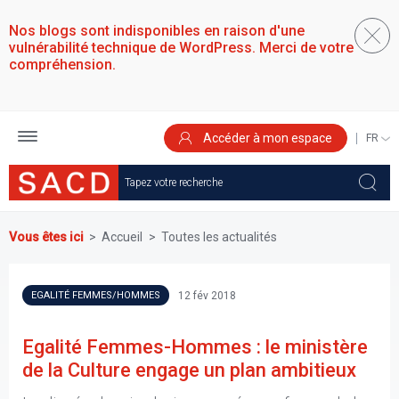
Aller
au
Nos blogs sont indisponibles en raison d'une
contenu
vulnérabilité technique de WordPress. Merci de votre
principal
compréhension.
Accéder à mon espace
SELEC
YOUR
LANGU
Vous êtes ici
Accueil
Toutes les actualités
12 fév 2018
EGALITÉ FEMMES/HOMMES
Egalité Femmes-Hommes : le ministère
de la Culture engage un plan ambitieux