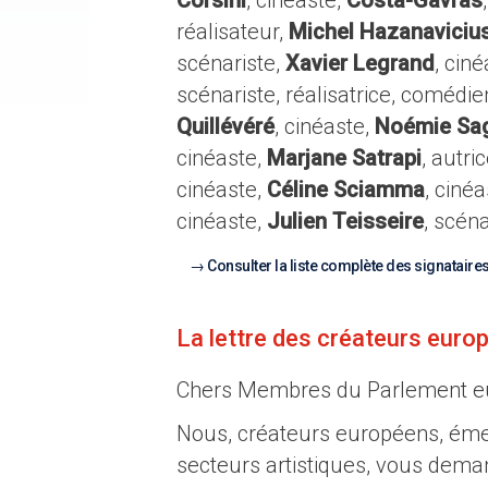
Corsini
, cinéaste,
Costa-Gavras
réalisateur,
Michel Hazanaviciu
scénariste,
Xavier Legrand
, cin
scénariste, réalisatrice, comédi
Quillévéré
, cinéaste,
Noémie Sag
cinéaste,
Marjane Satrapi
, autri
cinéaste,
Céline Sciamma
, ciné
cinéaste,
Julien Teisseire
, scéna
Consulter la liste complète des signataire
La lettre des créateurs euro
Chers Membres du Parlement e
Nous, créateurs européens, éme
secteurs artistiques, vous deman