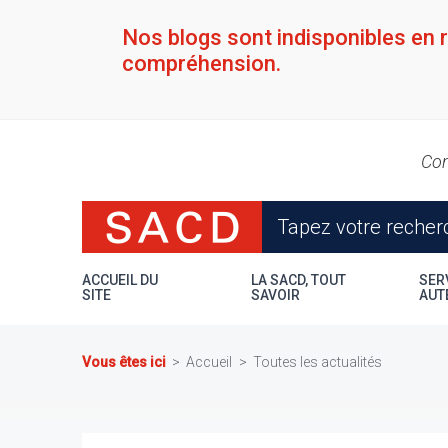
Aller
au
Nos blogs sont indisponibles en 
contenu
compréhension.
principal
Con
ACCUEIL DU
LA SACD, TOUT
SER
SITE
SAVOIR
AUT
Vous êtes ici
Accueil
Toutes les actualités