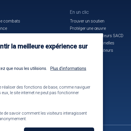
En un clic
de combats
Trouver un soutien
ance
Protéger une œuvre
e bon service
La maison des auteurs SACD
ués de presse
Alertes professionnelles
tir la meilleure expérience sur
n cours d'identification
La mutuelle des auteurs
-nous !
Les annonces
ez que nous les utilisions.
Plus d'informations
e réaliser des fonctions de base, comme naviguer
eux, le site internet ne peut pas fonctionner
ite de savoir comment les visiteurs interagissent
ns anonymement.