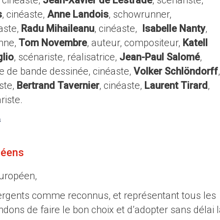
, cinéaste,
Jean-Xavier de Lestrade
, scénariste,
s
, cinéaste,
Anne Landois
, schowrunner,
éaste,
Radu Mihaileanu
, cinéaste,
Isabelle Nanty
,
enne,
Tom Novembre
, auteur, compositeur,
Katell
lio
, scénariste, réalisatrice,
Jean-Paul Salomé
,
ce de bande dessinée, cinéaste,
Volker Schlöndorff
,
aste,
Bertrand Tavernier
, cinéaste,
Laurent Tirard
,
riste.
s
péens
uropéen,
rgents comme reconnus, et représentant tous les
dons de faire le bon choix et d’adopter sans délai 