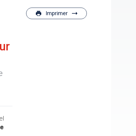
Imprimer
ur
e
el
ne