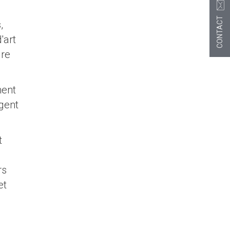
CONTACT
,
'art
ure
ment
rgent
t
rs
et