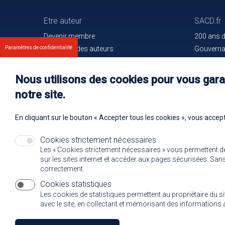
Etre auteur
SACD.fr
Devenir membre
200 ans 
Paramètres de confidentialité
Les droits des auteurs
Gouvern
Votre espace
Trouver l
Nos membres
Communiq
Nous utilisons des cookies pour vous garan
Oeuvres e
notre site.
Rejoignez
En cliquant sur le bouton « Accepter tous les cookies », vous accept
Cookies strictement nécessaires
Les « Cookies strictement nécessaires » vous permettent d
sur les sites internet et accéder aux pages sécurisées. Sans 
correctement.
Cookies statistiques
Les cookies de statistiques permettent au propriétaire du s
avec le site, en collectant et mémorisant des informatio