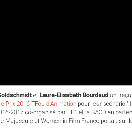
Goldschmidt
et
Laure-Elisabeth Bourdaud
ont reçu 
le Prix 2016 TFou d'Animation
pour leur scénario "1
16-2017 co-organisé par TF1 et la SACD en parten
ce Majuscule et Women in Film France portait sur l