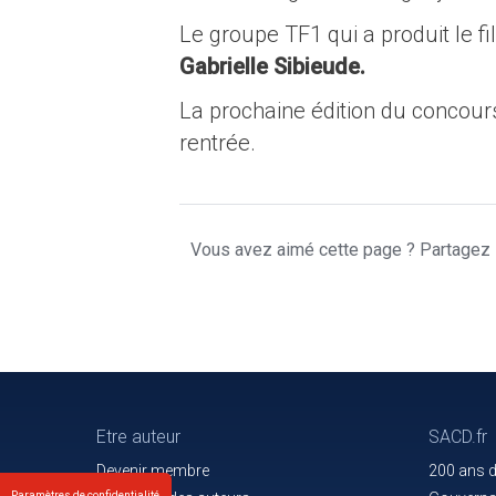
Le groupe TF1 qui a produit le fi
Gabrielle Sibieude.
La prochaine édition du concours
rentrée.
Vous avez aimé cette page ? Partagez l
Etre auteur
SACD.fr
Devenir membre
200 ans 
Paramètres de confidentialité