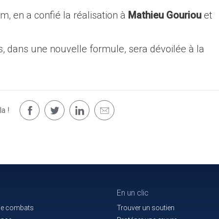
lm, en a confié la réalisation à
Mathieu Gouriou
et
, dans une nouvelle formule, sera dévoilée à la
a !
En un clic
de combats
Trouver un soutien