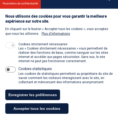
Et aussi
Paramètres de confidentialité
Nous utilisons des cookies pour vous garantir la meilleure
Contact
expérience sur notre site.
En cliquant sur le bouton « Accepter tous les cookies », vous acceptez
Retour à l'accueil
que nous les utilisions.
Plus d'informations
Cookies strictement nécessaires
Les « Cookies strictement nécessaires » vous permettent de
Venir à la SACD
réaliser des fonctions de base, comme naviguer sur les sites
internet et accéder aux pages sécurisées. Sans eux, le site
internet ne peut pas fonctionner correctement.
Cookies statistiques
La SACD partout, quand vous voulez
Les cookies de statistiques permettent au propriétaire du site de
savoir comment les visiteurs interagissent avec le site, en
collectant et mémorisant des informations anonymement.
Enregistrer les préférences
Tous droits réservés - SACD 2021
Accepter tous les cookies
Mentions légales et conditions générales d'utilisation