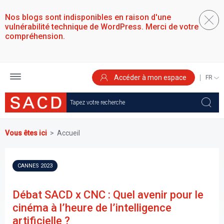
Aller
au
Nos blogs sont indisponibles en raison d'une
contenu
vulnérabilité technique de WordPress. Merci de votre
principal
compréhension.
Accéder à mon espace
SELEC
YOUR
LANGU
Vous êtes ici
Accueil
CANNES 2023
Débat SACD x CNC : Quel avenir pour le
cinéma à l’heure de l’intelligence
artificielle ?