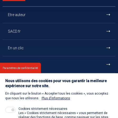
Etre auteur
SACD.fr
En un clic
Et aussi
Paramètres de confidentialité
Nous utilisons des cookies pour vous garantir la meilleure
Contact
expérience sur notre site.
En cliquant sur le bouton « Accepter tous les cookies », vous acceptez
Retour à l'accueil
que nous les utilisions.
Plus d'informations
Cookies strictement nécessaires
Les « Cookies strictement nécessaires » vous permettent de
Venir à la SACD
réaliser des fonctions de base, comme naviguer sur les sites