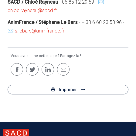
SACD / Chloé Rayneau
- 06 85 12 29 59 - ✉
chloe.rayneau@sacd.fr
AnimFrance / Stéphane Le Bars
- + 33 6 60 23 53 96 -
✉
s.lebars@animfrance.fr
Vous avez aimé cette page ? Partagez la !
Imprimer