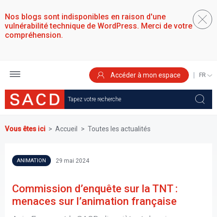
Aller
au
Nos blogs sont indisponibles en raison d'une
contenu
vulnérabilité technique de WordPress. Merci de votre
principal
compréhension.
Accéder à mon espace
SELEC
YOUR
LANGU
Vous êtes ici
Accueil
Toutes les actualités
29 mai 2024
ANIMATION
Commission d’enquête sur la TNT :
menaces sur l’animation française