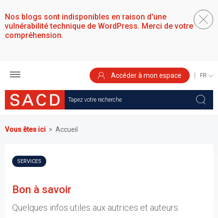
Aller
au
Nos blogs sont indisponibles en raison d'une
contenu
vulnérabilité technique de WordPress. Merci de votre
principal
compréhension.
Accéder à mon espace
SELEC
YOUR
LANGU
Vous êtes ici
Accueil
SERVICES
Bon à savoir
Quelques infos utiles aux autrices et auteurs.