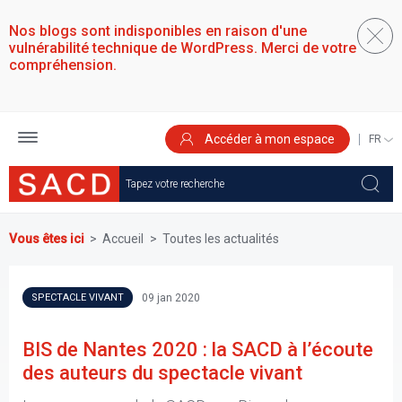
Aller
au
Nos blogs sont indisponibles en raison d'une
contenu
vulnérabilité technique de WordPress. Merci de votre
principal
compréhension.
Accéder à mon espace
SELEC
YOUR
LANGU
Vous êtes ici
Accueil
Toutes les actualités
09 jan 2020
SPECTACLE VIVANT
BIS de Nantes 2020 : la SACD à l’écoute
des auteurs du spectacle vivant