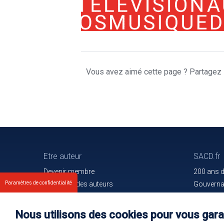
Vous avez aimé cette page ? Partagez l
Etre auteur
SACD.fr
Devenir membre
200 ans 
Paramètres de confidentialité
Les droits des auteurs
Gouvern
Votre espace
Trouver l
Nos membres
Communiq
Nous utilisons des cookies pour vous garan
Oeuvres e