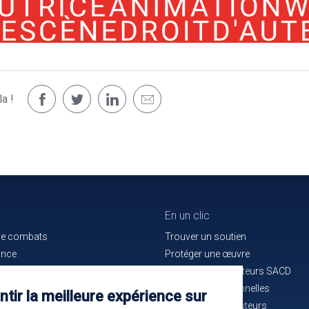
a !
En un clic
de combats
Trouver un soutien
ance
Protéger une œuvre
e bon service
La maison des auteurs SACD
ués de presse
Alertes professionnelles
tir la meilleure expérience sur
n cours d'identification
La mutuelle des auteurs