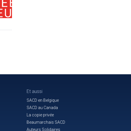
Et aussi
SACD en Belgique
SACD au Canada
La copie privée
Beaumarchais SACD
Auteurs Solidaires