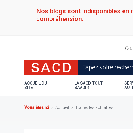
Aller
au
Nos blogs sont indisponibles en 
contenu
compréhension.
principal
Con
ACCUEIL DU
LA SACD, TOUT
SER
SITE
SAVOIR
AUT
Vous êtes ici
Accueil
Toutes les actualités