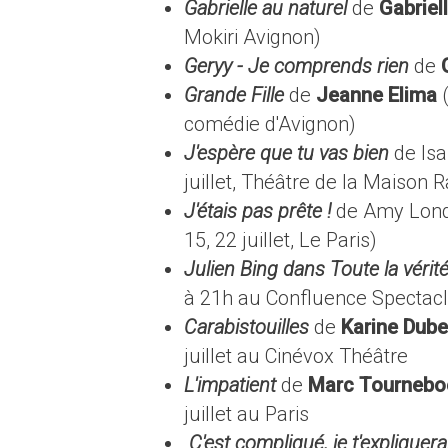
Gabrielle au naturel
de
Gabriel
Mokiri Avignon)
Geryy - Je comprends rien
de
Grande Fille
de
Jeanne Elima
(
comédie d'Avignon)
J'espère que tu vas bien
de Isa
juillet, Théâtre de la Maison R
J'étais pas prête !
de Amy Londo
15, 22 juillet, Le Paris)
Julien Bing dans Toute la vérité
à 21h au Confluence Spectac
Carabistouilles
de
Karine Dube
juillet au Cinévox Théâtre
L'impatient
de
Marc Tournebo
juillet au Paris
C'est compliqué, je t'expliquera