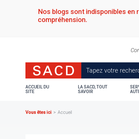
Aller
au
Nos blogs sont indisponibles en 
contenu
compréhension.
principal
Con
ACCUEIL DU
LA SACD, TOUT
SER
SITE
SAVOIR
AUT
Vous êtes ici
Accueil