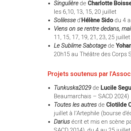
Singulière
de
Charlotte Boisse
les 6,10, 13, 15, 20 juillet
Solilesse
d'
Hélène Sido
du 4 a
Viens on se rentre dedans, mais
11, 15, 17, 19, 21, 23, 25 juil
Le Sublime Sabotage
de
Yoha
20h15 au Théâtre des Corps S
Projets soutenus par l'Ass
Tunkuska2029
de
Lucile Segu
Beaumarchais – SACD 2024)
Toutes les autres
de
Clotilde 
juillet à l’Artephile (bourse 
Darius
écrit et mis en scène p
SACD 2014), du 4 au 25 juille