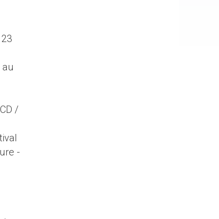
 23
4 au
ACD /
tival
ure -