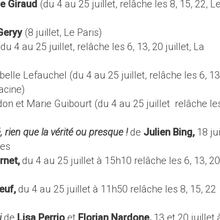
le Giraud
(du 4 au 25 juillet, relâche les 8, 15, 22, L
Geryy
(8 juillet, Le Paris)
du 4 au 25 juillet, relâche les 6, 13, 20 juillet, La
belle Lefauchel (du 4 au 25 juillet, relâche les 6, 13
acine)
n et Marie Guibourt (du 4 au 25 juillet relâche les
, rien que la vérité ou presque !
de
Julien Bing,
18 jui
les
rnet,
du 4 au 25 juillet à 15h10 relâche les 6, 13, 20
euf,
du 4 au 25 juillet à 11h50 relâche les 8, 15, 22
i
de
Lisa Perrio
et
Florian Nardone,
13 et 20 juillet 