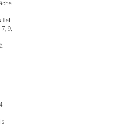
lâche
illet
 7, 9,
 à
14
is