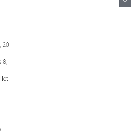
e
, 20
 8,
llet
à