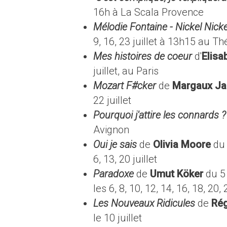
16h à La Scala Provence
Mélodie Fontaine - Nickel Nick
9, 16, 23 juillet à 13h15 au Th
Mes histoires de coeur
d'
Elisa
juillet, au Paris
Mozart F#cker
de
Margaux Ja
22 juillet
Pourquoi j'attire les connards 
Avignon
Oui je sais
de
Olivia Moore
du 
6, 13, 20 juillet
Paradoxe
de
Umut Köker
du 5
les 6, 8, 10, 12, 14, 16, 18, 20, 
Les Nouveaux Ridicules
de
Rég
le 10 juillet