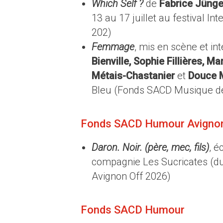
Which Self ?
de
Fabrice Jünge
13 au 17 juillet au festival 
202)
Femmage
, mis en scène et in
Bienville, Sophie Fillières, M
Métais-Chastanier
et
Douce 
Bleu (Fonds SACD Musique d
Fonds SACD Humour Avigno
Daron. Noir. (père, mec, fils)
, é
compagnie Les Sucricates (du
Avignon Off 2026)
Fonds SACD Humour