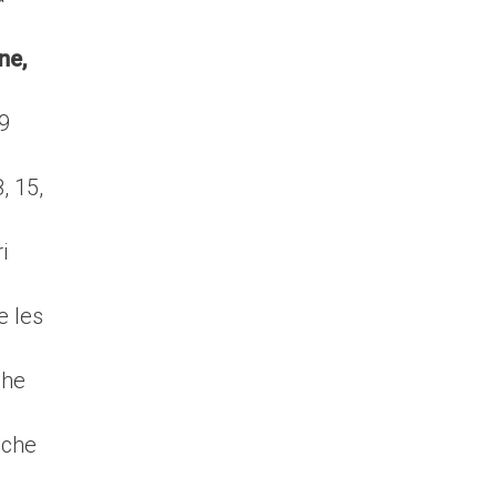
ne,
19
, 15,
i
e les
che
âche