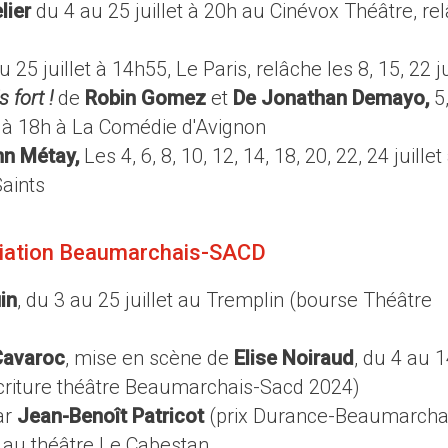
lier
du 4 au 25 juillet à 20h au Cinévox Théâtre, re
u 25 juillet à 14h55, Le Paris, relâche les 8, 15, 22 ju
 fort !
de
Robin Gomez
et
De Jonathan Demayo,
5,
let à 18h à La Comédie d'Avignon
nn Métay,
Les 4, 6, 8, 10, 12, 14, 18, 20, 22, 24 juillet
aints
ociation Beaumarchais-SACD
in
, du 3 au 25 juillet au Tremplin (bourse Théâtre
Cavaroc
, mise en scène de
Elise Noiraud
, du 4 au 
d'écriture théâtre Beaumarchais-Sacd 2024)
ar
Jean-Benoît Patricot
(prix Durance-Beaumarcha
t au théâtre Le Cabestan