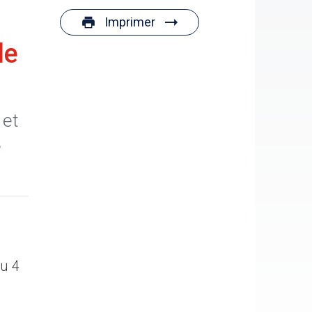
Imprimer
le
 et
e
du 4