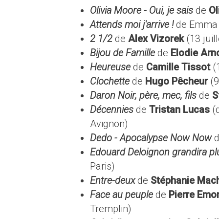
Olivia Moore - Oui, je sais
de
Ol
Attends moi j'arrive !
de Emma Bo
2 1/2
de
Alex Vizorek
(13 juil
Bijou de Famille
de
Elodie Arn
Heureuse
de
Camille Tissot
(
Clochette
de
Hugo Pêcheur
(9
Daron Noir, père, mec, fils
de
S
Décennies
de
Tristan Lucas
(d
Avignon)
Dedo - Apocalypse Now Now
Edouard Deloignon grandira pl
Paris)
Entre-deux
de
Stéphanie Mach
Face au peuple
de
Pierre Emo
Tremplin)