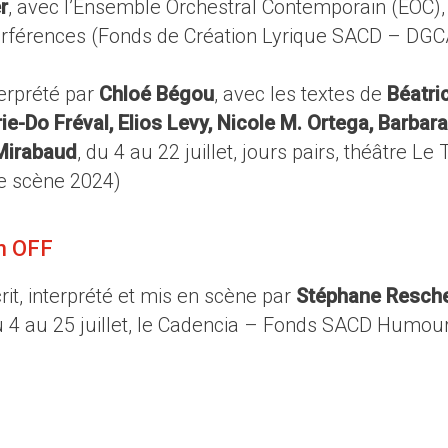
r
, avec l’Ensemble Orchestral Contemporain (EOC),
Interférences (Fonds de Création Lyrique SACD – DG
terprété par
Chloé Bégou
, avec les textes de
Béatri
arie-Do Fréval, Elios Levy, Nicole M. Ortega, Barbara
Mirabaud
, du 4 au 22 juillet, jours pairs, théâtre Le 
e scène 2024)
n OFF
crit, interprété et mis en scène par
Stéphane Resch
 4 au 25 juillet, le Cadencia – Fonds SACD Humou