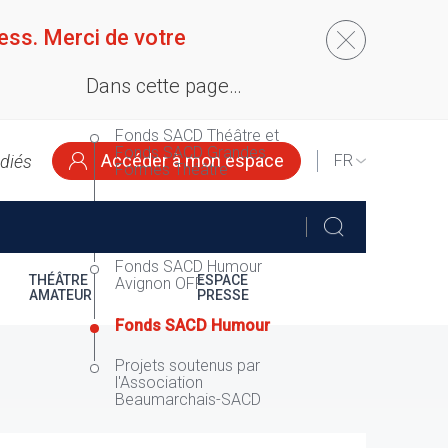
ess. Merci de votre
Dans cette page…
Fonds SACD Théâtre et
Fonds SACD Grandes
Accéder à mon espace
édiés
SELECT
Formes Théâtre
YOUR
LANGUAGE
Fonds SACD Musique
de Scène
Fonds SACD Humour
THÉÂTRE
ESPACE
Avignon OFF
AMATEUR
PRESSE
Fonds SACD Humour
Projets soutenus par
l'Association
Beaumarchais-SACD