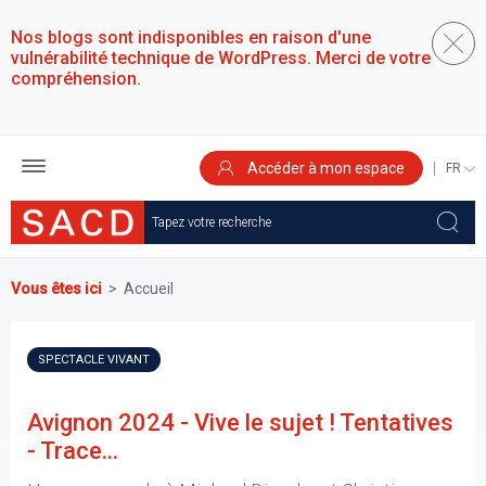
Aller
au
Nos blogs sont indisponibles en raison d'une
contenu
vulnérabilité technique de WordPress. Merci de votre
principal
compréhension.
Accéder à mon espace
SELEC
YOUR
LANGU
Vous êtes ici
Accueil
SPECTACLE VIVANT
Avignon 2024 - Vive le sujet ! Tentatives
- Trace...