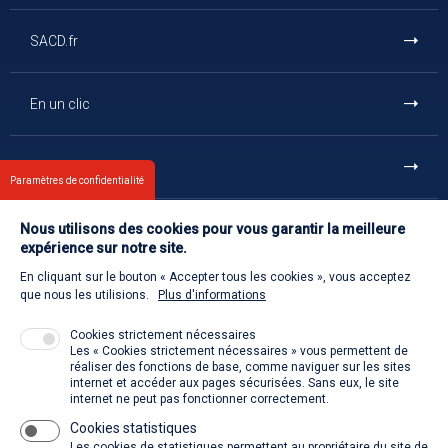
SACD.fr
En un clic
Et aussi
Paramètres de confidentialité
Nous utilisons des cookies pour vous garantir la meilleure
Contact
expérience sur notre site.
En cliquant sur le bouton « Accepter tous les cookies », vous acceptez
Retour à l'accueil
que nous les utilisions.
Plus d'informations
Cookies strictement nécessaires
Les « Cookies strictement nécessaires » vous permettent de
Venir à la SACD
réaliser des fonctions de base, comme naviguer sur les sites
internet et accéder aux pages sécurisées. Sans eux, le site
internet ne peut pas fonctionner correctement.
Cookies statistiques
La SACD partout, quand vous voulez
Les cookies de statistiques permettent au propriétaire du site de