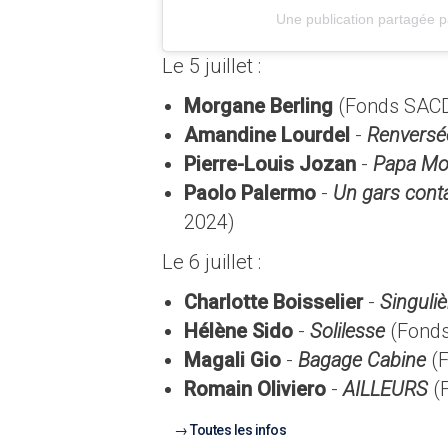
Une publication partagée 
Le 5 juillet :
Morgane Berling
(Fonds SAC
Amandine Lourdel
-
Renversé
Pierre-Louis Jozan
-
Papa Mo
Paolo Palermo
-
Un gars cont
2024)
Le 6 juillet :
Charlotte Boisselier
-
Singuliè
Hélène Sido
-
Solilesse
(Fond
Magali Gio
-
Bagage Cabine
(F
Romain Oliviero
-
AILLEURS
(
Toutes les infos