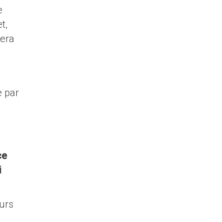
e
t,
rera
 par
ce
i
eurs