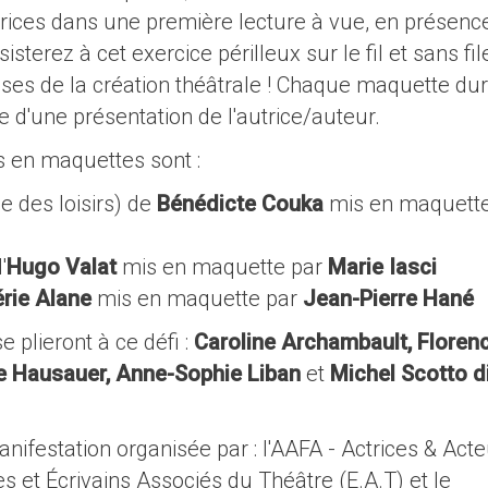
trices dans une première lecture à vue, en présenc
sterez à cet exercice périlleux sur le fil et sans file
isses de la création théâtrale ! Chaque maquette du
e d'une présentation de l'autrice/auteur.
es en maquettes sont :
le des loisirs) de
Bénédicte Couka
mis en maquette
'
Hugo Valat
mis en maquette par
Marie Iasci
érie Alane
mis en maquette par
Jean-Pierre Hané
plieront à ce défi :
Caroline Archambault, Floren
e Hausauer, Anne-Sophie Liban
et
Michel Scotto d
ifestation organisée par : l'AAFA - Actrices & Act
s et Écrivains Associés du Théâtre (E.A.T) et le