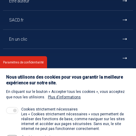
Etre auteur
SACD.fr
En un clic
Et aussi
Paramètres de confidentialité
Nous utilisons des cookies pour vous garantir la meilleure
Contact
expérience sur notre site.
En cliquant sur le bouton « Accepter tous les cookies », vous acceptez
Retour à l'accueil
que nous les utilisions.
Plus d'informations
Cookies strictement nécessaires
Les « Cookies strictement nécessaires » vous permettent de
Venir à la SACD
réaliser des fonctions de base, comme naviguer sur les sites
internet et accéder aux pages sécurisées. Sans eux, le site
internet ne peut pas fonctionner correctement.