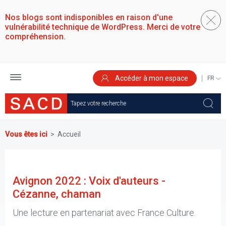
Aller
au
Nos blogs sont indisponibles en raison d'une
contenu
vulnérabilité technique de WordPress. Merci de votre
principal
compréhension.
Accéder à mon espace
SELEC
YOUR
LANGU
Vous êtes ici
Accueil
Avignon 2022 : Voix d'auteurs -
Cézanne, chaman
Une lecture en partenariat avec France Culture.