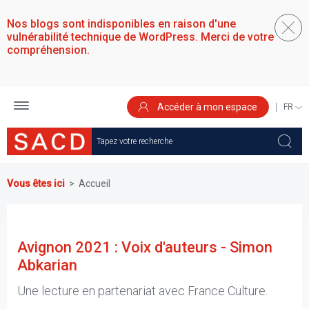
Aller
au
Nos blogs sont indisponibles en raison d'une
contenu
vulnérabilité technique de WordPress. Merci de votre
principal
compréhension.
Accéder à mon espace
SELEC
YOUR
LANGU
Vous êtes ici
Accueil
Avignon 2021 : Voix d'auteurs - Simon
Abkarian
Une lecture en partenariat avec France Culture.