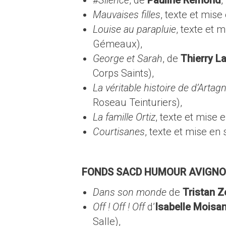
#Silence
, de
Pauline Rémond
,
Mauvaises filles
, texte et mise
Louise au parapluie
, texte et 
Gémeaux),
George et Sarah
, de
Thierry L
Corps Saints),
La véritable histoire de d’Artag
Roseau Teinturiers),
La famille Ortiz
, texte et mise 
Courtisanes
, texte et mise en
FONDS SACD HUMOUR AVIGNO
Dans son monde
de
Tristan Z
Off ! Off ! Off
d’
Isabelle Moisa
Salle),