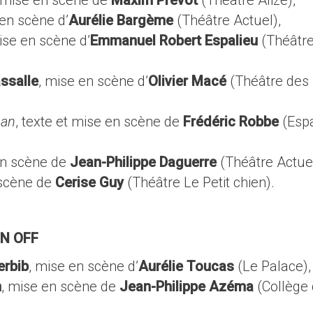
 mise en scène de
Maxim Prévot
(Théâtre Alizé),
 en scène d’
Aurélie Bargème
(Théâtre Actuel),
mise en scène d’
Emmanuel Robert Espalieu
(Théâtre
assalle
, mise en scène d’
Olivier Macé
(Théâtre des
nan
, texte et mise en scène de
Frédéric Robbe
(Esp
en scène de
Jean-Philippe Daguerre
(Théâtre Actuel
 scène de
Cerise Guy
(Théâtre Le Petit chien).
N OFF
erbib
, mise en scène d’
Aurélie Toucas
(Le Palace),
n
, mise en scène de
Jean-Philippe Azéma
(Collège 