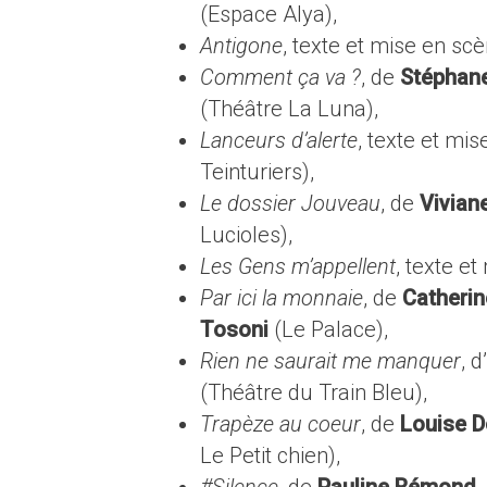
(Espace Alya),
Antigone
, texte et mise en sc
Comment ça va ?
, de
Stéphane
(Théâtre La Luna),
Lanceurs d’alerte
, texte et mi
Teinturiers),
Le dossier Jouveau
, de
Vivian
Lucioles),
Les Gens m’appellent
, texte e
Par ici la monnaie
, de
Catherin
Tosoni
(Le Palace),
Rien ne saurait me manquer
, d’
(Théâtre du Train Bleu),
Trapèze au coeur
, de
Louise D
Le Petit chien),