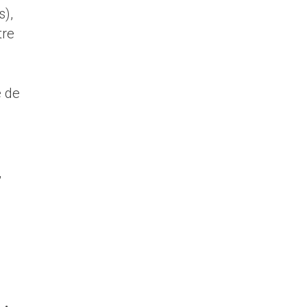
s),
tre
e de
,