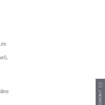
Les
el),
âtre
CONTACT