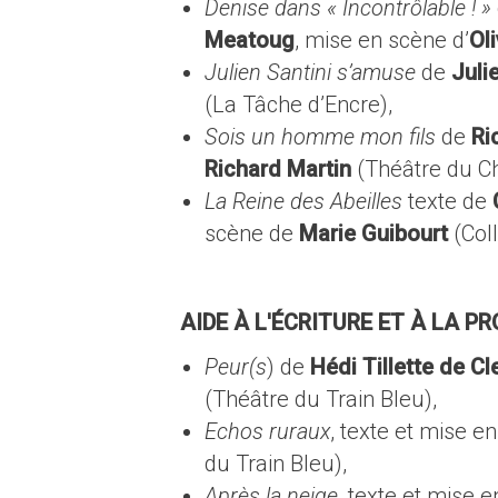
Denise dans « Incontrôlable ! »
Meatoug
, mise en scène d’
Ol
Julien Santini s’amuse
de
Juli
(La Tâche d’Encre),
Sois un homme mon fils
de
Ri
Richard Martin
(Théâtre du Ch
La Reine des Abeilles
texte de
scène de
Marie Guibourt
(Col
AIDE À L'ÉCRITURE ET À LA 
Peur(s
) de
Hédi Tillette de C
(Théâtre du Train Bleu),
Echos ruraux
, texte et mise 
du Train Bleu),
Après la neige
, texte et mise e