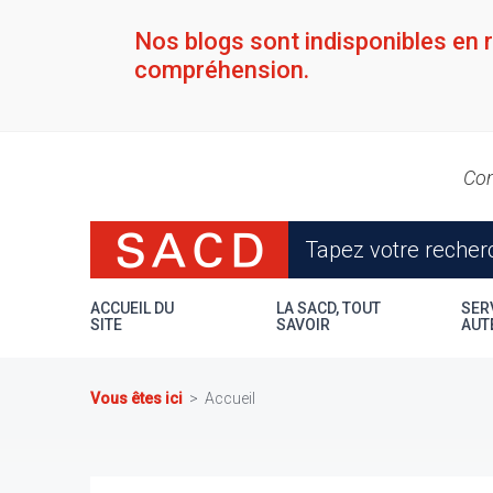
Aller
au
Nos blogs sont indisponibles en 
contenu
compréhension.
principal
Con
ACCUEIL DU
LA SACD, TOUT
SER
SITE
SAVOIR
AUT
Vous êtes ici
Accueil