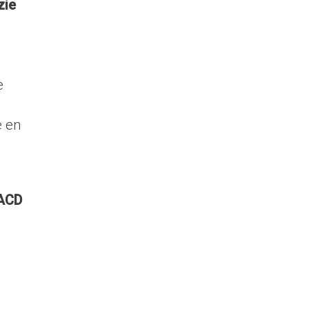
zie
e
e en
ACD