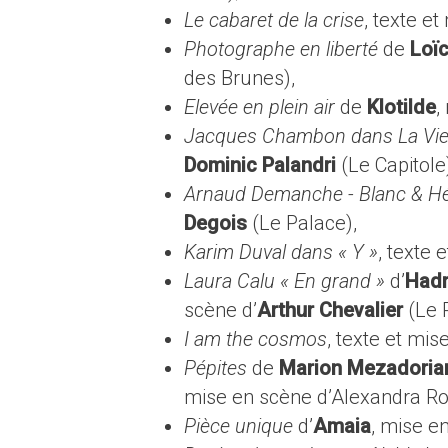
Le cabaret de la crise
, texte e
Photographe en liberté
de
Loïc
des Brunes),
Elevée en plein air
de
Klotilde
,
Jacques Chambon dans La Vie 
Dominic Palandri
(Le Capitole
Arnaud Demanche - Blanc & H
Degois
(Le Palace),
Karim Duval dans « Y »
, texte
Laura Calu « En grand »
d’
Hadr
scène d’
Arthur Chevalier
(Le P
I am the cosmos
, texte et mi
Pépites
de
Marion Mezadoria
mise en scène d’Alexandra Rot
Pièce unique
d’
Amaia
, mise e