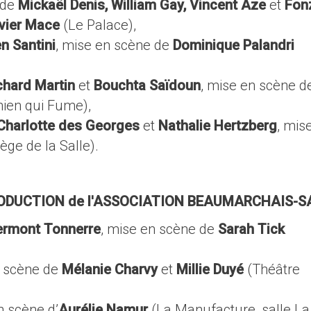
de
Mickaël Denis, William Gay, Vincent Aze
et
Fon
ivier Mace
(Le Palace),
en Santini
, mise en scène de
Dominique Palandri
chard Martin
et
Bouchta Saïdoun
, mise en scène d
ien qui Fume),
Charlotte des Georges
et
Nathalie Hertzberg
, mis
lège de la Salle).
PRODUCTION de l'ASSOCIATION BEAUMARCHAIS-S
lermont Tonnerre
, mise en scène de
Sarah Tick
en scène de
Mélanie Charvy
et
Millie Duyé
(Théâtre
n scène d’
Aurélie Namur
(La Manufacture, salle La