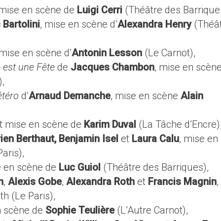
t mise en scène de
Luigi Cerri
(Théâtre des Barrique
 Bartolini
, mise en scène d’
Alexandra Henry
(Théâ
 mise en scène d’
Antonin Lesson
(Le Carnot),
est une Fête
de
Jacques Chambon
, mise en scèn
),
étéro
d’
Arnaud Demanche
, mise en scène
Alain
 et mise en scène de
Karim Duval
(La Tâche d’Encre)
ien Berthaut, Benjamin Isel
et
Laura Calu
, mise en
aris),
se en scène de
Luc Guiol
(Théâtre des Barriques),
n
,
Alexis Gobe
,
Alexandra Roth
et
Francis Magnin
,
h (Le Paris),
n scène de
Sophie Teulière
(L’Autre Carnot),