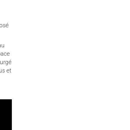
posé
au
pace
surgé
us et