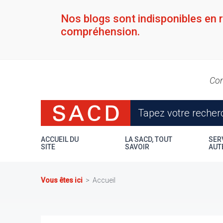
Aller
au
Nos blogs sont indisponibles en 
contenu
compréhension.
principal
Con
ACCUEIL DU
LA SACD, TOUT
SER
SITE
SAVOIR
AUT
Vous êtes ici
Accueil