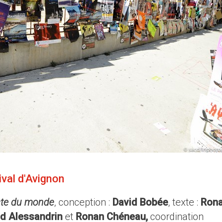
ival d'Avignon
ste du monde
, conception :
David Bobée
, texte :
Ron
d Alessandrin
et
Ronan Chéneau,
coordination