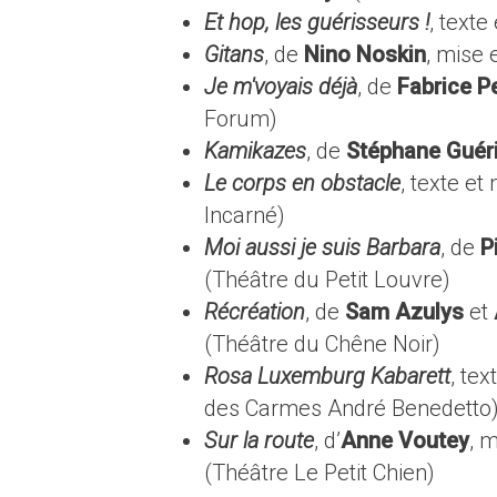
Et hop, les guérisseurs !
, text
Gitans
, de
Nino Noskin
, mise
Je m'voyais déjà
, de
Fabrice Pe
Forum)
Kamikazes
, de
Stéphane Guér
Le corps en obstacle
, texte e
Incarné)
Moi aussi je suis Barbara
, de
P
(Théâtre du Petit Louvre)
Récréation
, de
Sam Azulys
et
(Théâtre du Chêne Noir)
Rosa Luxemburg Kabarett
, te
des Carmes André Benedetto
Sur la route
, d’
Anne Voutey
, 
(Théâtre Le Petit Chien)