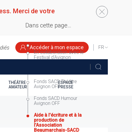
ess. Merci de votre
Dans cette page…
Accéder à mon espace
édiés
SELECT
En collaboration avec le
YOUR
Festival d'Avignon
LANGUAGE
Fonds SACD Théâtre
Fonds SACD Théâtre
THÉÂTRE
ESPACE
Avignon OFF
AMATEUR
PRESSE
Fonds SACD Humour
Avignon OFF
Aide à l'écriture et à la
production de
l'Association
Beaumarchais-SACD