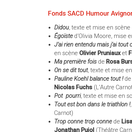
Fonds SACD Humour Avigno
Didou
, texte et mise en scène
Égoïste
d’Olivia Moore, mise 
J’ai rien entendu mais j’ai tou
en scène
Olivier Pruniaux
et
F
Ma première fois
de
Rosa Bur
On se dit tout
, texte et mise 
Pauline Koehl balance tout !
d
Nicolas Fuchs
(L’Autre Carno
Pot pourri
, texte et mise en 
Tout est bon dans le triathlon !
Carnot)
Trop conne trop conne
de
Lis
Jonathan Pujol
(Théâtre Carn