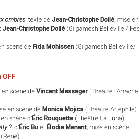
 aux ombres
, texte de
Jean-Christophe Dollé
, mise en
t
Jean-Christophe Dollé
(Gilgamesh Belleville / Fes
 en scène de
Fida Mohissen
(Gilgamesh Belleville/
n OFF
e en scène de
Vincent Messager
(Théâtre l'Arrache
mise en scène de
Monica Mojica
(Théâtre Artephile)
e en scène d’
Éric Rouquette
(Théâtre La Luna)
tty ?
, d’
Éric Bu
et
Élodie Menant
, mise en scène
i René)