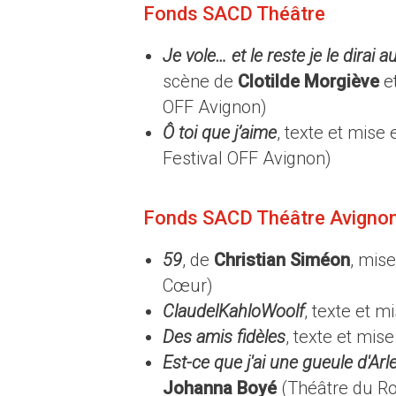
Fonds SACD Théâtre
Je vole… et le reste je le dirai
scène de
Clotilde Morgiève
e
OFF Avignon)
Ô toi que j’aime
, texte et mise
Festival OFF Avignon)
Fonds SACD Théâtre Avigno
59
, de
Christian Siméon
, mis
Cœur)
ClaudelKahloWoolf
, texte et 
Des amis fidèles
, texte et mis
Est-ce que j'ai une gueule d'Arle
Johanna Boyé
(Théâtre du Ro