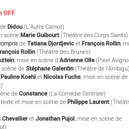
n OFF
 de
Didou
(L’Autre Carnot)
en scène
Marie Guibourt
(Théâtre des Corps Saints)
t compris
de
Tatiana Djordjevic
et
François Rollin
, m
rançois Rollin
(Théâtre des Brunes)
sztein
, mise en scène d’
Adrienne Olle
(Pixel Avigno
en scène de
Stéphane Galentin
(Théâtre de l'Ambigu
e
Pauline Koehl
et
Nicolas Fuchs
, mise en scène de
t)
scène de
Constance
(La Comédie Centrale)
, texte et mise en scène de
Philippe Laurent
(Théât
a Chevallier
et
Jonathan Pujol
, mise en scène de
ot)