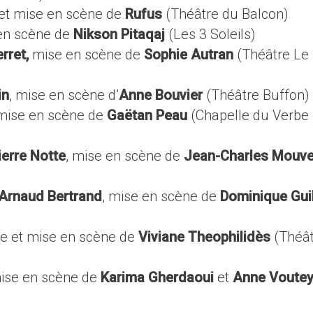
e et mise en scène de
Rufus
(Théâtre du Balcon)
 en scène de
Nikson Pitaqaj
(Les 3 Soleils)
rret,
mise en scène de
Sophie Autran
(Théâtre Le
in
, mise en scène d’
Anne Bouvier
(Théâtre Buffon)
t mise en scène de
Gaëtan Peau
(Chapelle du Verbe
ierre Notte
, mise en scène de
Jean-Charles Mouv
Arnaud Bertrand
, mise en scène de
Dominique Gui
xte et mise en scène de
Viviane Theophilidès
(Théât
)
mise en scène de
Karima Gherdaoui
et
Anne Voute