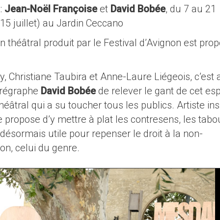
 :
Jean-Noël Françoise
et
David Bobée
, du 7 au 21
t 15 juillet) au Jardin Ceccano
n théâtral produit par le Festival d’Avignon est pro
, Christiane Taubira et Anne-Laure Liégeois, c’est 
orégraphe
David Bobée
de relever le gant de cet es
héâtral qui a su toucher tous les publics. Artiste in
e propose d’y mettre à plat les contresens, les tabo
désormais utile pour repenser le droit à la non-
ion, celui du genre.