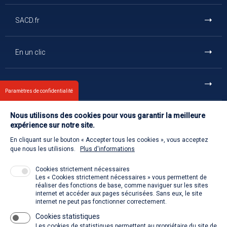
SACD.fr
En un clic
Et aussi
Paramètres de confidentialité
Nous utilisons des cookies pour vous garantir la meilleure
Contact
expérience sur notre site.
En cliquant sur le bouton « Accepter tous les cookies », vous acceptez
Retour à l'accueil
que nous les utilisions.
Plus d'informations
Cookies strictement nécessaires
Les « Cookies strictement nécessaires » vous permettent de
Venir à la SACD
réaliser des fonctions de base, comme naviguer sur les sites
internet et accéder aux pages sécurisées. Sans eux, le site
internet ne peut pas fonctionner correctement.
Cookies statistiques
La SACD partout, quand vous voulez
Les cookies de statistiques permettent au propriétaire du site de