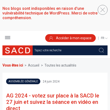
Aller
au
Nos blogs sont indisponibles en raison d'une
contenu
vulnérabilité technique de WordPress. Merci de votre
principal
compréhension.
Accéder à mon espace
SELEC
YOUR
LANGU
Vous êtes ici
Accueil
Toutes les actualités
24 juin 2024
ASSEMBLÉE GÉNÉRALE
AG 2024 - votez sur place à la SACD le
27 juin et suivez la séance en vidéo en
direct