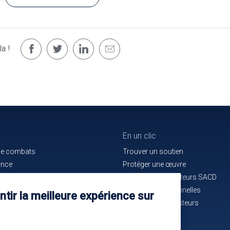
a !
En un clic
de combats
Trouver un soutien
ance
Protéger une œuvre
e bon service
La maison des auteurs SACD
ués de presse
Alertes professionnelles
tir la meilleure expérience sur
n cours d'identification
La mutuelle des auteurs
-nous !
Les annonces