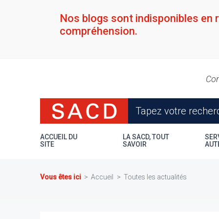
Aller
au
Nos blogs sont indisponibles en 
contenu
compréhension.
principal
Con
ACCUEIL DU
LA SACD, TOUT
SER
SITE
SAVOIR
AUT
Vous êtes ici
Accueil
Toutes les actualités