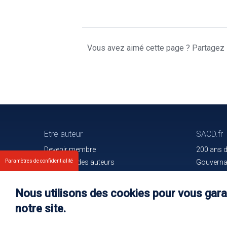
Vous avez aimé cette page ? Partagez l
Etre auteur
SACD.fr
Devenir membre
200 ans 
Les droits des auteurs
Gouvern
Paramètres de confidentialité
Votre espace
Trouver l
Nos membres
Communiq
Nous utilisons des cookies pour vous garan
Oeuvres e
notre site.
Rejoignez