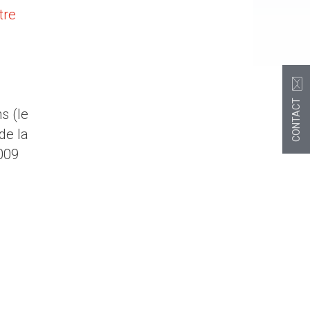
tre
CONTACT
s (le
de la
 009