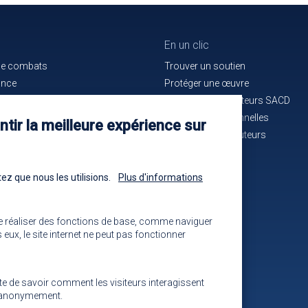
En un clic
de combats
Trouver un soutien
ance
Protéger une œuvre
e bon service
La maison des auteurs SACD
ués de presse
Alertes professionnelles
tir la meilleure expérience sur
n cours d'identification
La mutuelle des auteurs
-nous !
Les annonces
ez que nous les utilisions.
Plus d'informations
e réaliser des fonctions de base, comme naviguer
eux, le site internet ne peut pas fonctionner
ite de savoir comment les visiteurs interagissent
ns anonymement.