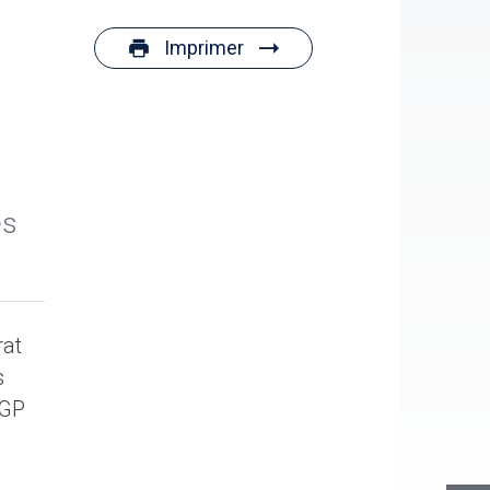
Imprimer
es
rat
s
AGP