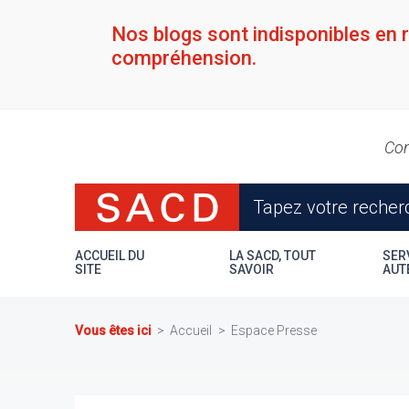
Aller
au
Nos blogs sont indisponibles en 
contenu
compréhension.
principal
Con
ACCUEIL DU
LA SACD, TOUT
SER
SITE
SAVOIR
AUT
Vous êtes ici
Accueil
Espace Presse