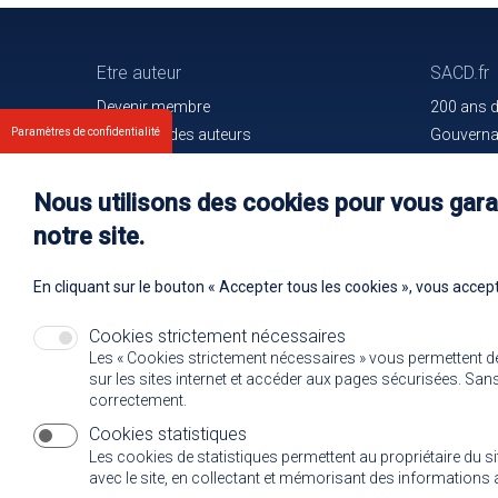
Etre auteur
SACD.fr
Devenir membre
200 ans 
Paramètres de confidentialité
Les droits des auteurs
Gouvern
Votre espace
Trouver l
Nos membres
Communiq
Nous utilisons des cookies pour vous garan
Oeuvres e
notre site.
Rejoignez
En cliquant sur le bouton « Accepter tous les cookies », vous accept
Cookies strictement nécessaires
Les « Cookies strictement nécessaires » vous permettent d
sur les sites internet et accéder aux pages sécurisées. Sans 
correctement.
Cookies statistiques
Les cookies de statistiques permettent au propriétaire du s
avec le site, en collectant et mémorisant des informatio