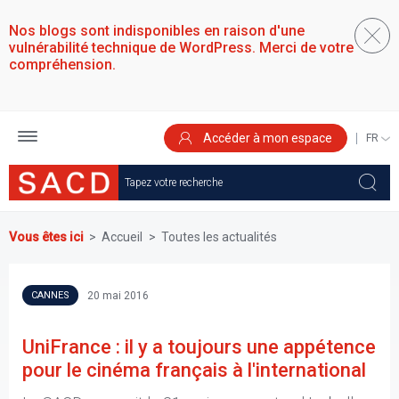
Aller
au
Nos blogs sont indisponibles en raison d'une
contenu
vulnérabilité technique de WordPress. Merci de votre
principal
compréhension.
Accéder à mon espace
SELEC
YOUR
LANGU
Vous êtes ici
Accueil
Toutes les actualités
20 mai 2016
CANNES
UniFrance : il y a toujours une appétence
pour le cinéma français à l'international