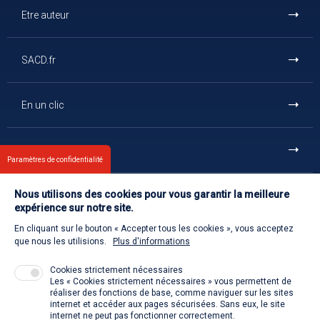
Etre auteur
SACD.fr
En un clic
Et aussi
Paramètres de confidentialité
Nous utilisons des cookies pour vous garantir la meilleure
Contact
expérience sur notre site.
En cliquant sur le bouton « Accepter tous les cookies », vous acceptez
Retour à l'accueil
que nous les utilisions.
Plus d'informations
Cookies strictement nécessaires
Les « Cookies strictement nécessaires » vous permettent de
Venir à la SACD
réaliser des fonctions de base, comme naviguer sur les sites
internet et accéder aux pages sécurisées. Sans eux, le site
internet ne peut pas fonctionner correctement.