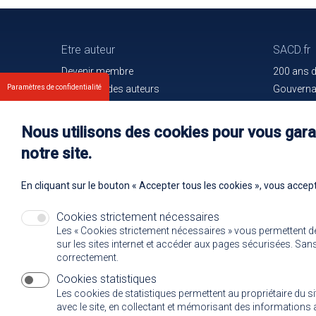
Etre auteur
SACD.fr
Devenir membre
200 ans 
Paramètres de confidentialité
Les droits des auteurs
Gouvern
Votre espace
Trouver l
Nos membres
Communiq
Nous utilisons des cookies pour vous garan
Oeuvres e
notre site.
Rejoignez
En cliquant sur le bouton « Accepter tous les cookies », vous accept
Cookies strictement nécessaires
Les « Cookies strictement nécessaires » vous permettent d
sur les sites internet et accéder aux pages sécurisées. Sans 
correctement.
Cookies statistiques
Les cookies de statistiques permettent au propriétaire du s
avec le site, en collectant et mémorisant des informatio