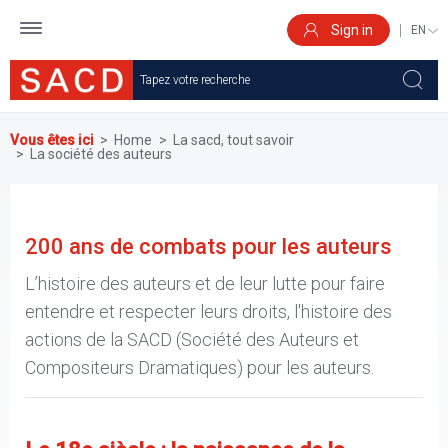
Skip
to
Sign in
SELEC
main
YOUR
content
LANGU
Vous êtes ici
Home
La sacd, tout savoir
La société des auteurs
200 ans de combats pour les auteurs
L’histoire des auteurs et de leur lutte pour faire
entendre et respecter leurs droits, l'histoire des
actions de la SACD (Société des Auteurs et
Compositeurs Dramatiques) pour les auteurs.