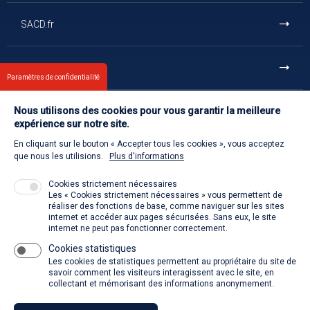
SACD.fr
En un clic
Paramètres de confidentialité
Nous utilisons des cookies pour vous garantir la meilleure
Et aussi
expérience sur notre site.
En cliquant sur le bouton « Accepter tous les cookies », vous acceptez
Contact us
que nous les utilisions.
Plus d'informations
Cookies strictement nécessaires
Les « Cookies strictement nécessaires » vous permettent de
Welcome to the SACD
réaliser des fonctions de base, comme naviguer sur les sites
internet et accéder aux pages sécurisées. Sans eux, le site
internet ne peut pas fonctionner correctement.
Cookies statistiques
La SACD partout, quand vous voulez
Les cookies de statistiques permettent au propriétaire du site de
savoir comment les visiteurs interagissent avec le site, en
collectant et mémorisant des informations anonymement.