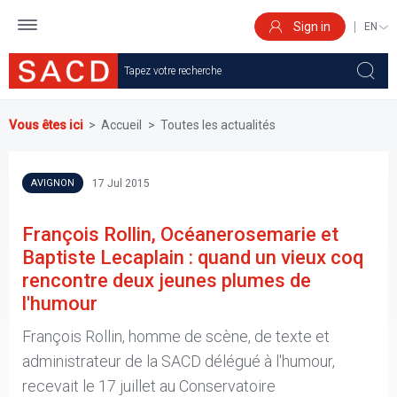
Skip
to
Sign in
SELEC
main
YOUR
content
LANGU
Vous êtes ici
Accueil
Toutes les actualités
17 Jul 2015
AVIGNON
François Rollin, Océanerosemarie et
Baptiste Lecaplain : quand un vieux coq
rencontre deux jeunes plumes de
l'humour
François Rollin, homme de scène, de texte et
administrateur de la SACD délégué à l'humour,
recevait le 17 juillet au Conservatoire